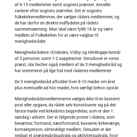
af 6-15 medlemmer samt sognets præster. Antallet
varierer efter sognets størrelse. Det er sognets
folkekirkemedlemmer, der vælger rådets medlemmer, og
de har derfor en direkte indflydelse på rådets
sammensætning. Man skal være fyldt 18 år og være
medlem af Folkekirken for at være valgbar til
menighedsrådet.
Menighedsrådene i Endeslev, Vråby og Himlingøje består
af 5 personer, samt 1-2 suppleanter. Derudover er vores
præst, Ida Secher også medlem af de 3 menighedsråd og
har stemmeret på lige fod med rådenes medlemmer
De 3 menighedsråd afholder hver 8-10 møder om året
plus eventuelle ad hoc møder, hvis særligt behov opstår.
Menighedsrådsmedlemmerne vælges ikke til en bestemt
post eller opgave, da rådet selv konstituerer sig på det
første møde ved kirkeårets begyndelse, som er den 1.
søndag i advent. Der er følgende poster i rådene, som
besættes: formand, næstformand, kasserer, kirkeværge,
kontaktperson, almindeligt medlem. Desuden er der
nedsat et præstegårdsudvalg og aktivitetsudvalg, hvor