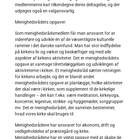
medlemmerne kan tilkendegive deres deltagelse, og der
udpeges også en valgansvarlig.
Menighedsrådets opgaver:
Som menighedsrådsmedlem får man ansvaret for at
videreføre og udvikle én af de væsentligste kulturelle
rammer i det danske samfund. Man har stor indflydelse
på kirkens liv og vækst og beskæftiger sig med alle
aspekter af kirkens aktiviteter. Det er menighedsrådets
opgave at varetage tilrettelæggelsen og udviklingen af
aktiviteterne i kirken. Et menighedsråd sætter retningen
for kirkens arbejde, og det er blandt andet
menighedsrådets opgave at planlægge, hvilke aktiviteter
der skal være i kirken, som supplement til de kirkelige
handlinger – det kan f.eks. være meditation, kirkeyoga,
koncerter, legestue, strikke- og hyggemøder, sorggrupper
mv. Det er menighedsrådet, der sammen bestemmer,
hvad vores kirke skal bruges til.
Menighedsrådene har ansvaret for økonomi, drift og
vedligeholdelse af præstegård og kirke.
Menighedsrådene har en vigtig opgave med at skabe de