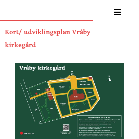
Kort/ udviklingsplan Vråby
kirkegård