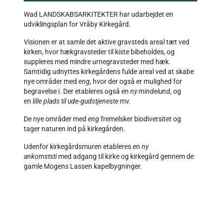
Wad LANDSKABSARKITEKTER har udarbejdet en
udviklingsplan for Vråby Kirkegård.
Visionen er at samle det aktive gravsteds areal tæt ved
kirken, hvor hækgravsteder til kiste bibeholdes, og
suppleres med mindre urnegravsteder med hæk.
Samtidig udnyttes kirkegårdens fulde areal ved at skabe
nye områder med
eng
, hvor der også er mulighed for
begravelse i. Der etableres også en
ny mindelund
, og
en
lille plads til ude-gudstjeneste
mv.
De nye områder med
eng
fremelsker biodiversitet og
tager naturen ind på kirkegården.
Udenfor kirkegårdsmuren etableres en
ny
ankomststi
med adgang til kirke og kirkegård gennem de
gamle Mogens Lassen kapelbygninger.