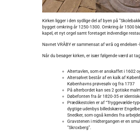
Kirken ligger i den sydlige del af byen på ”Skoleb
bygget omkring år 1250-1300. Omkring år 1500 blev de
kapel, et nyt orgel samt foretaget indvendige resta
Navnet VRÅBY er sammensat af wrå og endelsen -by. 
Når du besøger kirken, er især følgende værd at tag
Altertavlen, som er anskaffet i 1602 
Altersølvet består af en kalk af Køben
Københavns prøvesølv og fra 1737
På alterbordet kan ses 2 gotiske malm
Døbefonten fra år 1820-35 er identiske
Prædikestolen er af “Tryggevælde-typen
dygtige udenbys billedskærer Engelber
Snedker, som også kendes fra arbejder
Gravstenen i midtergangen er en smuk
”Skroxberg”.