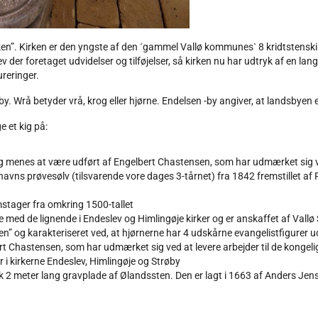
akken”. Kirken er den yngste af den ´gammel Vallø kommunes` 8 kridtstensk
r foretaget udvidelser og tilføjelser, så kirken nu har udtryk af en langhus
ureringer.
Wrå betyder vrå, krog eller hjørne. Endelsen -by angiver, at landsbyen er
e et kig på:
og menes at være udført af Engelbert Chastensen, som har udmærket sig ved
havns prøvesølv (tilsvarende vore dages 3-tårnet) fra 1842 fremstillet af
stager fra omkring 1500-tallet
 med de lignende i Endeslev og Himlingøje kirker og er anskaffet af Vallø
” og karakteriseret ved, at hjørnerne har 4 udskårne evangelistfigurer udf
t Chastensen, som har udmærket sig ved at levere arbejder til de kongelig
 i kirkerne Endeslev, Himlingøje og Strøby
 2 meter lang gravplade af Ølandssten. Den er lagt i 1663 af Anders Je