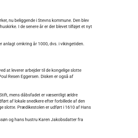
irker, nu beliggende i Stevns kommune. Den blev
kirke. I de senere år er der blevet tilføjet et nyt
 anlagt omkring år 1000, dvs. i vikingetiden.
 at leverer arbejder til de kongelige slotte
 Poul Resen Eggersen. Disken er også af
 Stift, mens dåbsfadet er væsentligt ældre
ørt af lokale snedkere efter forbillede af den
e slotte. Prædikestolen er udført i 1610 af Hans
nssøn og hans hustru Karen Jakobsdatter fra